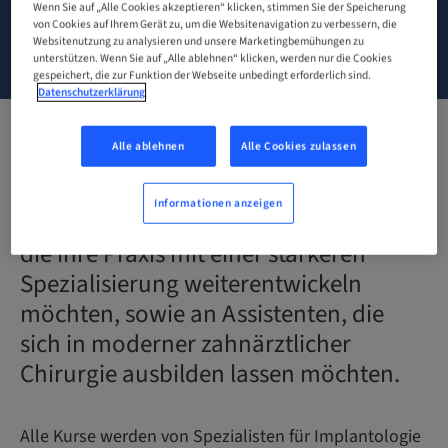
Wenn Sie auf „Alle Cookies akzeptieren“ klicken, stimmen Sie der Speicherung
von Cookies auf Ihrem Gerät zu, um die Websitenavigation zu verbessern, die
Websitenutzung zu analysieren und unsere Marketingbemühungen zu
KONTAKT
unterstützen. Wenn Sie auf „Alle ablehnen“ klicken, werden nur die Cookies
gespeichert, die zur Funktion der Webseite unbedingt erforderlich sind.
Datenschutzerklärung
Alle ablehnen
Alle Cookies zulassen
Entdecken Sie unsere Schulungskurse
in Implantologie, die sich an alle
Informationen anzeigen
Zahnärzte richten,
die ihre Praxis mit einer stärkeren
Spezialisierung weiterentwickeln
möchten, sowie an Assistenten, die
sich in moderner zahnärztlicher
Chirurgie ausbilden lassen möchten.
Alle Kurse werden von Spezialisten für Implantologie