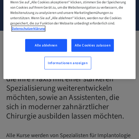
Wenn Sie auf „Alle Cookies akzeptieren“ klicken, stimmen Sie der Speicherung
von Cookies auf Ihrem Gerät zu, um die Websitenavigation zu verbessern, die
Websitenutzung zu analysieren und unsere Marketingbemühungen zu
KONTAKT
unterstützen. Wenn Sie auf „Alle ablehnen“ klicken, werden nur die Cookies
gespeichert, die zur Funktion der Webseite unbedingt erforderlich sind.
Datenschutzerklärung
Alle ablehnen
Alle Cookies zulassen
Entdecken Sie unsere Schulungskurse
in Implantologie, die sich an alle
Informationen anzeigen
Zahnärzte richten,
die ihre Praxis mit einer stärkeren
Spezialisierung weiterentwickeln
möchten, sowie an Assistenten, die
sich in moderner zahnärztlicher
Chirurgie ausbilden lassen möchten.
Alle Kurse werden von Spezialisten für Implantologie