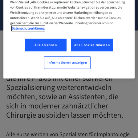
Wenn Sie auf „Alle Cookies akzeptieren“ klicken, stimmen Sie der Speicherung
von Cookies auf Ihrem Gerät zu, um die Websitenavigation zu verbessern, die
Websitenutzung zu analysieren und unsere Marketingbemühungen zu
KONTAKT
unterstützen. Wenn Sie auf „Alle ablehnen“ klicken, werden nur die Cookies
gespeichert, die zur Funktion der Webseite unbedingt erforderlich sind.
Datenschutzerklärung
Alle ablehnen
Alle Cookies zulassen
Entdecken Sie unsere Schulungskurse
in Implantologie, die sich an alle
Informationen anzeigen
Zahnärzte richten,
die ihre Praxis mit einer stärkeren
Spezialisierung weiterentwickeln
möchten, sowie an Assistenten, die
sich in moderner zahnärztlicher
Chirurgie ausbilden lassen möchten.
Alle Kurse werden von Spezialisten für Implantologie