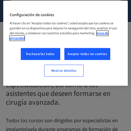
CONTACTA CON NOSOTROS
Configuración de cookies
Al hacer clic en “Aceptar todas las cookies”, usted acepta que las cookies se
guarden en su dispositivo para mejorar la navegación del sitio, analizar el uso
del mismo, y colaborar con nuestros estudios para marketing.
Aviso de
Descubre nuestros cursos de
privacidad
formación en implantología dedicados
Rechazarlas todas
Aceptar todas las cookies
a todos los cirujanos dentales
que desean ver evolucionar su
Mostrar detalles
consulta hacia una mayor
especialización, así como a los
asistentes que deseen formarse en
cirugía avanzada.
Todos los cursos son dirigidos por especialistas en
implantología durante programas de formación de