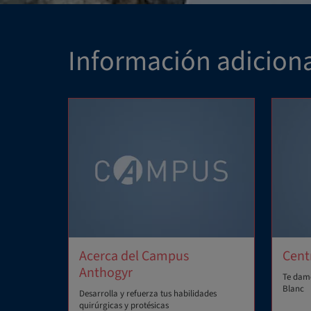
Información adiciona
Acerca del Campus
Cent
Anthogyr
Te damo
Blanc
Desarrolla y refuerza tus habilidades
quirúrgicas y protésicas