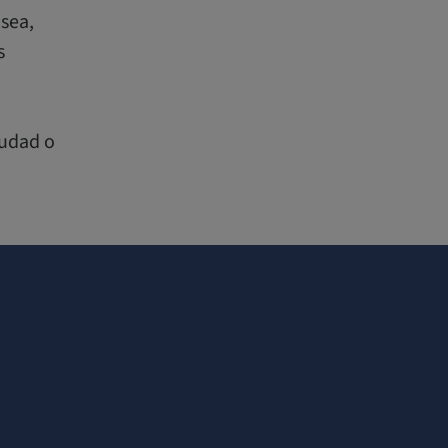
sea,
s
iudad o