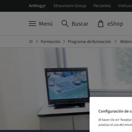
Anthogyr
Straumann Group
Pacientes
Instruc
Menú
Buscar
eShop
Formación
Programa de formación
Webina
Configuración de c
Al hacer clic en “Acepta
analizar el uso del mis