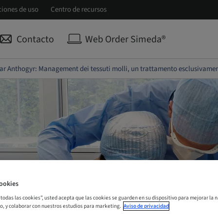
ciones de uso
Centro de recursos
Contacto
Web Order Simeda®
r Anthogyr: Management dei tessuti molli, un trattamento esclusivament
ookies
r todas las cookies”, usted acepta que las cookies se guarden en su dispositivo para mejorar la n
mo, y colaborar con nuestros estudios para marketing.
Aviso de privacidad