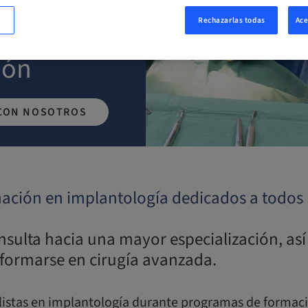
Rechazarlas todas
Ace
ubre, crece
ión
CON NOSOTROS
ación en implantología dedicados a todos 
sulta hacia una mayor especialización, así
 formarse en cirugía avanzada.
alistas en implantología durante programas de formac