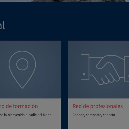
l
ro de formación
Red de profesionales
s la bienvenida al valle del Mont-
Conoce, comparte, conecta