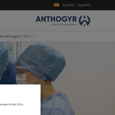
España – Español
e chirurgico? Relatore: Dr. Diego Longhin
avegación del sitio,