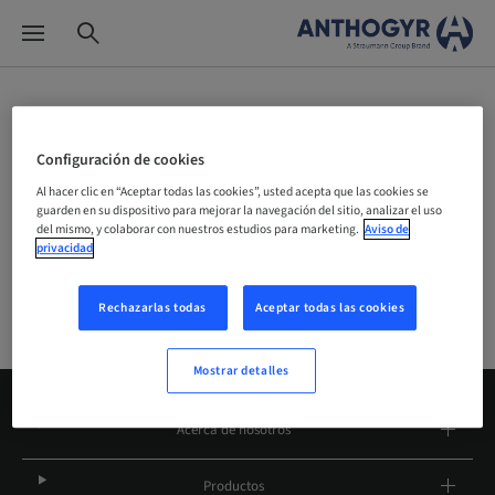
Selector de sitios
Configuración de cookies
Al hacer clic en “Aceptar todas las cookies”, usted acepta que las cookies se
guarden en su dispositivo para mejorar la navegación del sitio, analizar el uso
Empresa
del mismo, y colaborar con nuestros estudios para marketing.
Aviso de
privacidad
Rechazarlas todas
Aceptar todas las cookies
Mostrar detalles
Acerca de nosotros
Productos