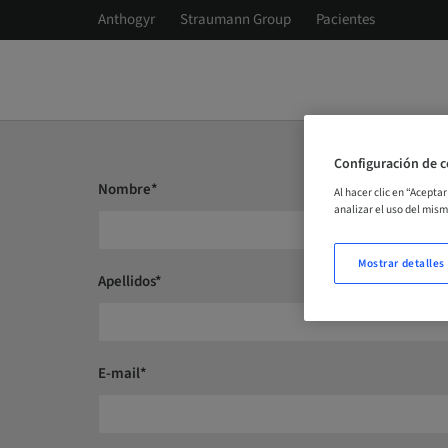
Anthogyr
Straumann Group
Pacientes
Configuración de c
Nombre*
Al hacer clic en “Acepta
analizar el uso del mis
Mostrar detalles
Apellidos*
E-mail*