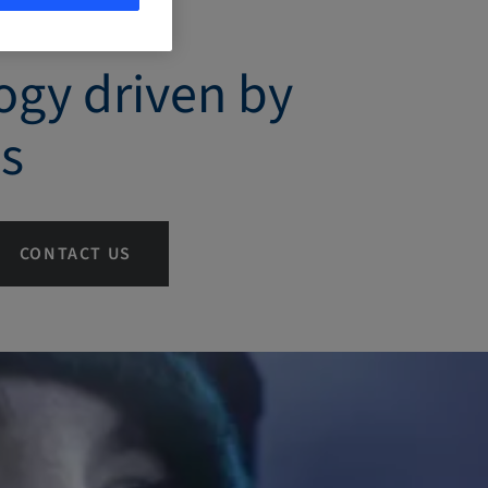
ce in
ogy driven by
cs
CONTACT US