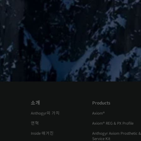
소개
Products
Anthogyr의 가치
Axiom®
연혁
Axiom® REG & PX Profile
Inside 매거진
Anthogyr Axiom Prosthetic &
Service Kit