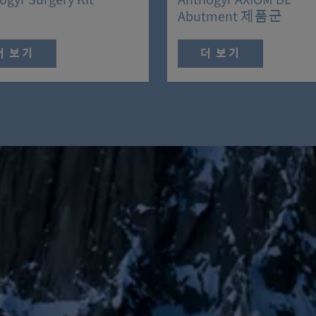
ogyr Surgery Kit
Anthogyr AXIOM BL
Abutment 제품군
더 보기
더 보기