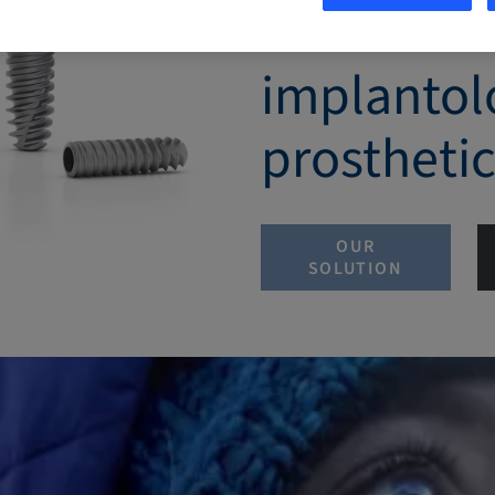
Performan
implantol
prostheti
OUR
SOLUTION