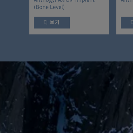
Anthogyr AXIOM Implant
Anth
(Bone Level)
더 보기