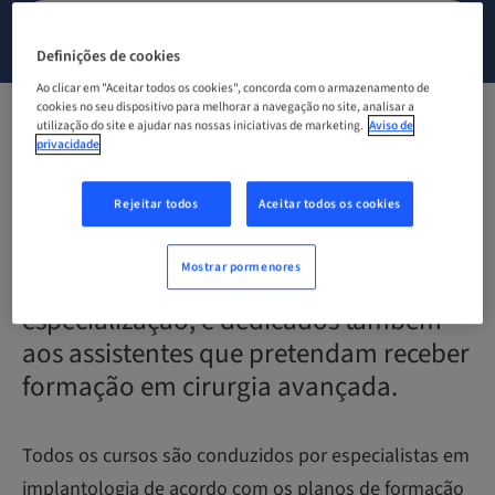
CONTACTE-NOS
Definições de cookies
Ao clicar em "Aceitar todos os cookies", concorda com o armazenamento de
cookies no seu dispositivo para melhorar a navegação no site, analisar a
utilização do site e ajudar nas nossas iniciativas de marketing.
Aviso de
Descubra os nossos cursos de
privacidade
formação em implantologia dedicados
Rejeitar todos
Aceitar todos os cookies
a todos os médicos dentistas
que pretendam ver o seu consultório
Mostrar pormenores
evoluir no sentido de uma maior
especialização, e dedicados também
aos assistentes que pretendam receber
formação em cirurgia avançada.
Todos os cursos são conduzidos por especialistas em
implantologia de acordo com os planos de formação