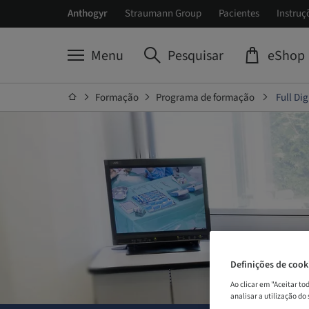
Anthogyr
Straumann Group
Pacientes
Instruç
Menu
Pesquisar
eShop
Formação
Programa de formação
Full Di
Definições de cook
Ao clicar em "Aceitar t
analisar a utilização do