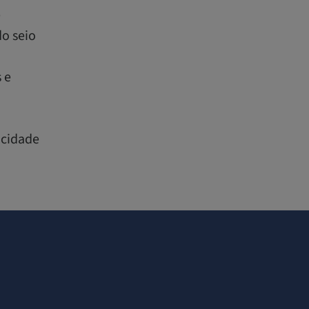
e
o seio
 e
 cidade