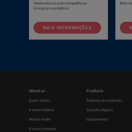
Desenvolva as suas competências
Bem-vi
cirúrgicas e protéticas
MAIS INFORMAÇÕES
About us
Products
Quem somos
Sistemas de implantes
A nossa história
Soluções digitais
Revista Inside
Equipamento
A nossa presença