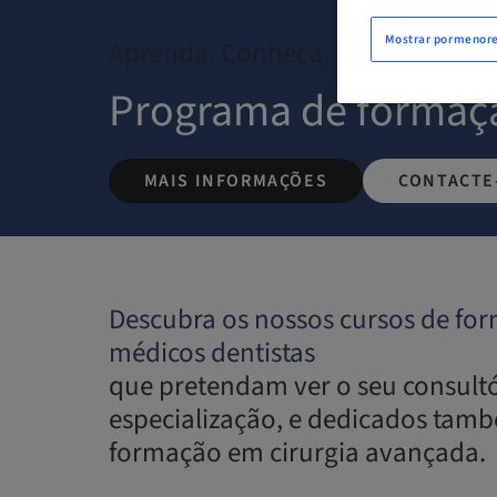
Mostrar pormenor
Aprenda, Conheça, Partilhe, Dese
Programa de formaç
MAIS INFORMAÇÕES
CONTACTE
Descubra os nossos cursos de fo
médicos dentistas
que pretendam ver o seu consultó
especialização, e dedicados tam
formação em cirurgia avançada.