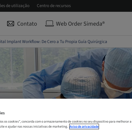
ões de utilização
Centro de recursos
Contato
Web Order Simeda®
gital Implant Workflow: De Cero a Tu Propia Guía Quirúrgica
ies
odos os cookies", concorda com o armazenamento de cookies no seu dispositivo para melhorar a
 site e ajudar nas nossas iniciativas de marketing.
Aviso de privacidade