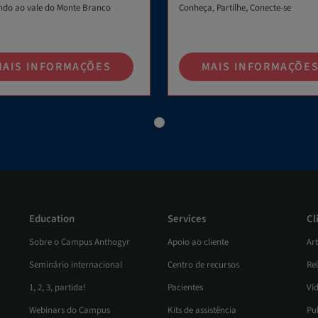
ndo ao vale do Monte Branco
Conheça, Partilhe, Conecte-se
MAIS INFORMAÇÕES
MAIS INFORMAÇÕE
Education
Services
Cl
Sobre o Campus Anthogyr
Apoio ao cliente
Ar
Seminário internacional
Centro de recursos
Rel
1, 2, 3, partida!
Pacientes
Víd
Webinars do Campus
Kits de assistência
Pu