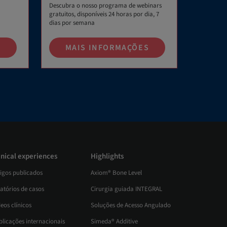
Descubra o nosso programa de webinars
gratuitos, disponíveis 24 horas por dia, 7
dias por semana
S
MAIS INFORMAÇÕES
inical experiences
Highlights
tigos publicados
Axiom® Bone Level
atórios de casos
Cirurgia guiada INTEGRAL
eos clínicos
Soluções de Acesso Angulado
blicações internacionais
Simeda® Additive