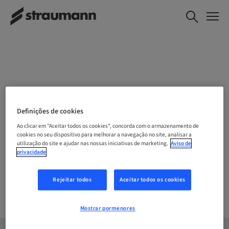
ESCOLHA A SUA LOCALIZAÇÃO
Definições de cookies
Ao clicar em "Aceitar todos os cookies", concorda com o armazenamento de
cookies no seu dispositivo para melhorar a navegação no site, analisar a
utilização do site e ajudar nas nossas iniciativas de marketing.
Aviso de
Empresa
privacidade
Rejeitar todos
Aceitar todos os cookies
Mostrar pormenores