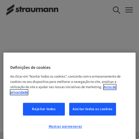
ESCOLHA A SUA LOCALIZAÇÃO
Definições de cookies
Ao clicar em "Aceitar todos os cookies", concorda com o armazenamento de
cookies no seu dispositivo para melhorar a navegação no site, analisar a
utilização do site e ajudar nas nossas iniciativas de marketing.
Aviso de
Empresa
privacidade
Rejeitar todos
Aceitar todos os cookies
Mostrar pormenores