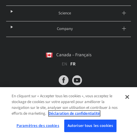
Science
Company
Canada – Français
EN
FR
© 2026 Institut Straumann AG
En cliquant sur « Accepter tous les cookies », vous acceptez le
Mention légale
Avis de confidentialité
Impression
stockage de cookies sur votre appareil pour améliorer la
Conditions Générales
Forced Labour Report
IFU
navigation sur le site, analyser son utilisation et contribuer à nos
Paramètres des cookies
efforts de marketing.
Déclaration de confidentialité
Paramètres des cookies
Autoriser tous les cookies