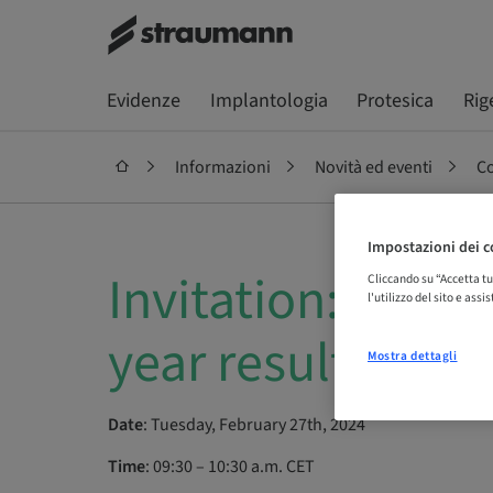
Evidenze
Implantologia
Protesica
Rig
Informazioni
Novità ed eventi
Co
Impostazioni dei c
Invitation: Stra
Cliccando su “Accetta tu
l'utilizzo del sito e ass
year results web
Mostra dettagli
Date
: Tuesday, February 27th, 2024
Time
: 09:30 – 10:30 a.m. CET