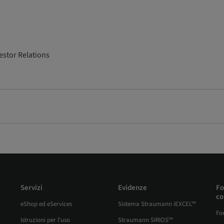
stor Relations
Servizi
Evidenze
Fo
co
eShop ed eServices
Sistema Straumann iEXCEL™
Fo
Istruzioni per l’uso
Straumann SIRIOS™