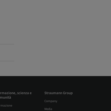
rmazione, scienza e
Straumann Group
munità
Company
rmazione
Media