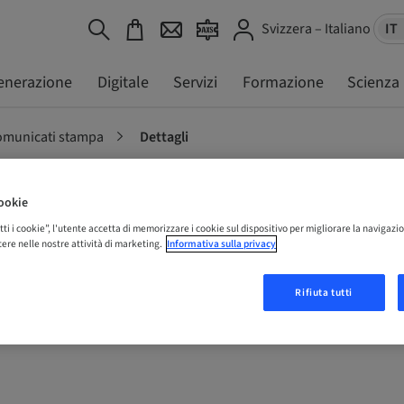
Svizzera – Italiano
IT
enerazione
Digitale
Servizi
Formazione
Scienza
municati stampa
Dettagli
ookie
umann Group 2023 full-
tti i cookie”, l'utente accetta di memorizzare i cookie sul dispositivo per migliorare la navigazio
istere nelle nostre attività di marketing.
Informativa sulla privacy
cast
Rifiuta tutti