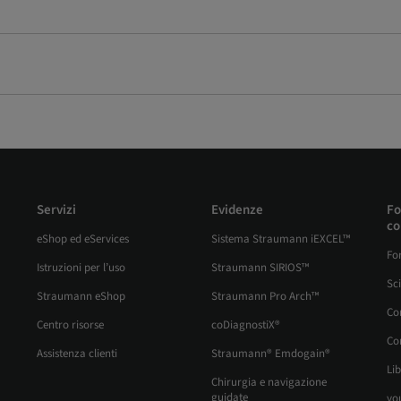
Servizi
Evidenze
Fo
co
eShop ed eServices
Sistema Straumann iEXCEL™
Fo
Istruzioni per l’uso
Straumann SIRIOS™
Sc
Straumann eShop
Straumann Pro Arch™
Co
Centro risorse
coDiagnostiX®
Cor
Assistenza clienti
Straumann® Emdogain®
Lib
Chirurgia e navigazione
guidate
yo