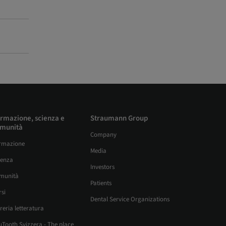
rmazione, scienza e
Straumann Group
munità
Company
rmazione
Media
ienza
Investors
munità
Patients
si
Dental Service Organizations
reria letteratura
uTooth Svizzera - The place