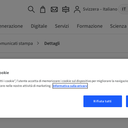
Svizzera – Italiano
IT
enerazione
Digitale
Servizi
Formazione
Scienza
municati stampa
Dettagli
umann Group
ookie
tti i cookie”, l'utente accetta di memorizzare i cookie sul dispositivo per migliorare la navigazio
istere nelle nostre attività di marketing.
Informativa sulla privacy
er sales
Rifiuta tutti