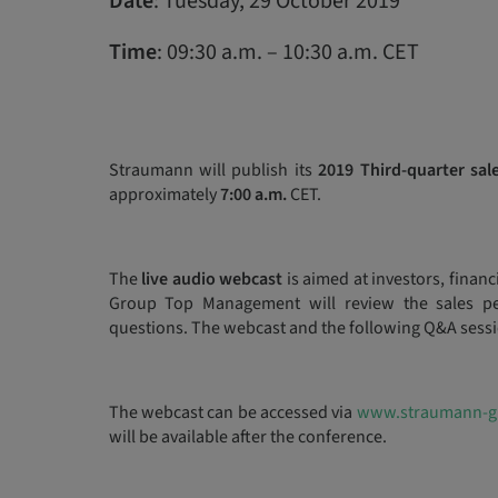
Date
: Tuesday, 29 October 2019
Time
: 09:30 a.m. – 10:30 a.m. CET
Straumann will publish its
2019 Third-quarter sal
approximately
7:00 a.m.
CET.
The
live audio webcast
is aimed at investors, finan
Group Top Management will review the sales pe
questions. The webcast and the following Q&A session
The webcast can be accessed via
www.straumann-g
will be available after the conference.