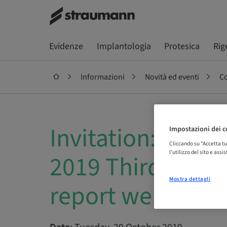
Evidenze
Implantologia
Protesica
Rig
Informazioni
Novità ed eventi
Co
Invitation: Stra
Impostazioni dei c
Cliccando su “Accetta tu
l'utilizzo del sito e ass
2019 Third-quart
Mostra dettagli
report webcast