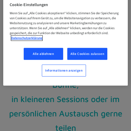
Cookie-Einstellungen
UNSERE
Wenn Sie auf „Alle Cookies akzeptieren“ klicken, stimmen Sie der Speicherung
von Cookies auf Ihrem Gerät zu, um die Websitenavigation zu verbessern, die
SPEAKER
Websitenutzung zu analysieren und unsere Marketingbemühungen zu
unterstützen. Wenn Sie auf „Alle ablehnen“ klicken, werden nur die Cookies
gespeichert, die zur Funktion der Webseite unbedingt erforderlich sind.
Datenschutzerklärung
Folgende Expert*innen werden
Alle ablehnen
Alle Cookies zulassen
ihr Wissen auf der großen
Informationen anzeigen
Bühne,
in kleineren Sessions oder im
persönlichen Austausch gerne
teilen