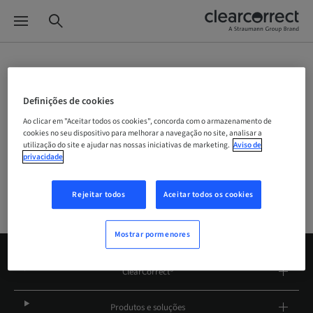
Seletor de websites
Definições de cookies
Ao clicar em "Aceitar todos os cookies", concorda com o armazenamento de
cookies no seu dispositivo para melhorar a navegação no site, analisar a
Empresa
utilização do site e ajudar nas nossas iniciativas de marketing.
Aviso de
privacidade
Rejeitar todos
Aceitar todos os cookies
Mostrar pormenores
ClearCorrect®
Produtos e soluções