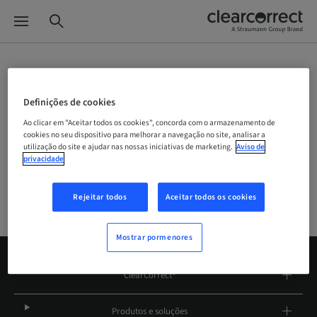
Seletor de websites
Definições de cookies
Ao clicar em "Aceitar todos os cookies", concorda com o armazenamento de
cookies no seu dispositivo para melhorar a navegação no site, analisar a
Empresa
utilização do site e ajudar nas nossas iniciativas de marketing.
Aviso de
privacidade
Rejeitar todos
Aceitar todos os cookies
Mostrar pormenores
ClearCorrect®
Produtos e soluções