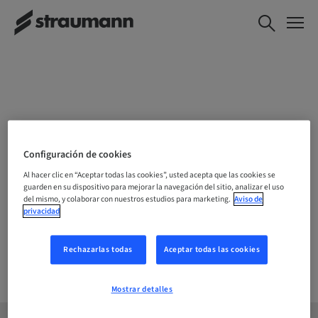
ELIJE TU UBICACIÓN
Configuración de cookies
Al hacer clic en “Aceptar todas las cookies”, usted acepta que las cookies se
guarden en su dispositivo para mejorar la navegación del sitio, analizar el uso
del mismo, y colaborar con nuestros estudios para marketing.
Aviso de
Empresa
privacidad
Rechazarlas todas
Aceptar todas las cookies
Mostrar detalles