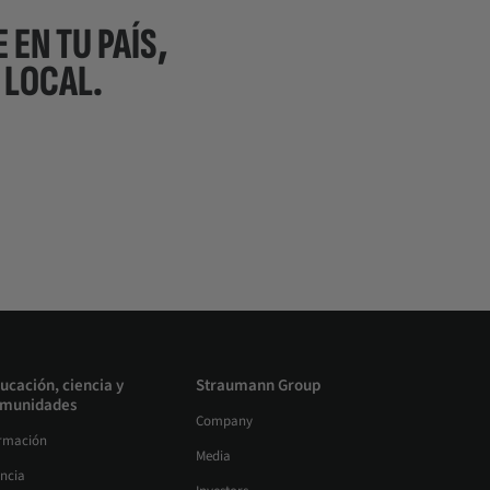
 EN TU PAÍS,
 LOCAL.
ucación, ciencia y
Straumann Group
munidades
Company
rmación
Media
encia