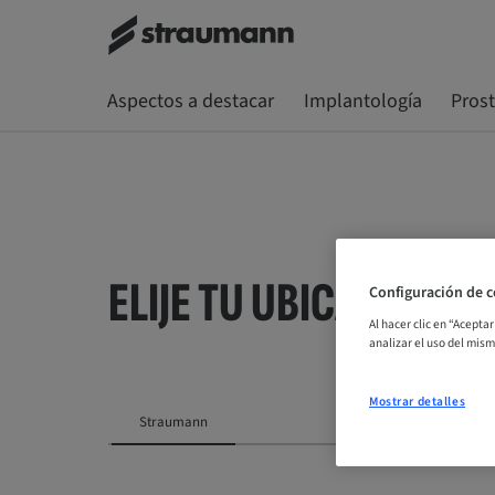
Aspectos a destacar
Implantología
Pros
ELIJE TU UBICACIÓN
Configuración de c
Al hacer clic en “Acepta
analizar el uso del mis
Mostrar detalles
Straumann