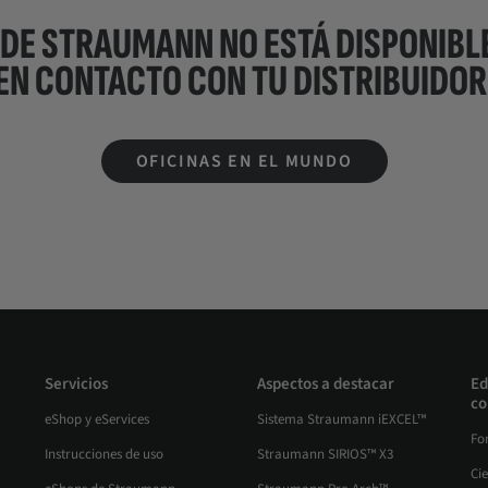
 DE STRAUMANN NO ESTÁ DISPONIBLE
EN CONTACTO CON TU
DISTRIBUIDOR
OFICINAS EN EL MUNDO
Servicios
Aspectos a destacar
Ed
co
eShop y eServices
Sistema Straumann iEXCEL™
Fo
Instrucciones de uso
Straumann SIRIOS™ X3
Ci