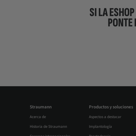
SI LA ESHOP
PONTE 
Straumann
Productos y soluciones
Acerca de
Aspectos a destacar
Historia de Straumann
Implantología