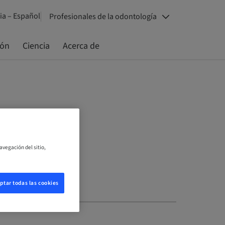
a – Español
Profesionales de la odontología
ión
Ciencia
Acerca de
avegación del sitio,
ptar todas las cookies