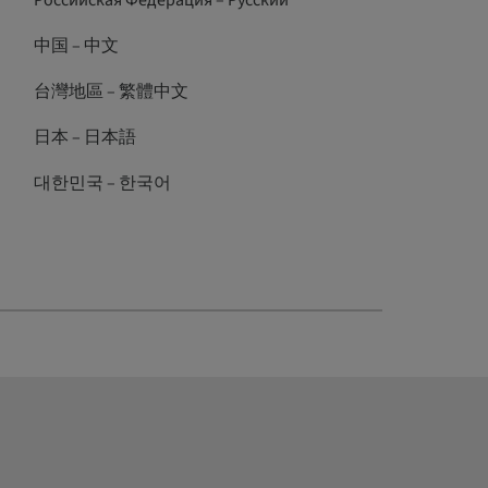
Российская Федерация – Русский
中国 – 中文
台灣地區 – 繁體中文
日本 – 日本語
대한민국 – 한국어