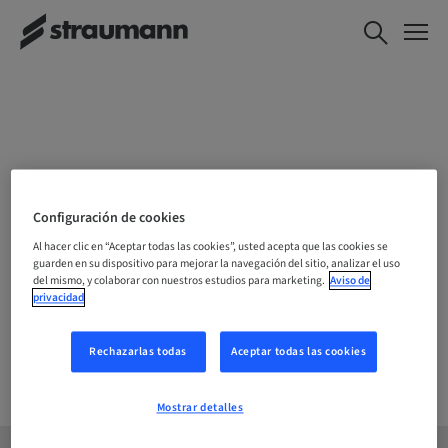
ELIJE TU UBICACIÓN
Configuración de cookies
Al hacer clic en “Aceptar todas las cookies”, usted acepta que las cookies se
guarden en su dispositivo para mejorar la navegación del sitio, analizar el uso
del mismo, y colaborar con nuestros estudios para marketing.
Aviso de
Empresa
privacidad
Rechazarlas todas
Aceptar todas las cookies
Mostrar detalles