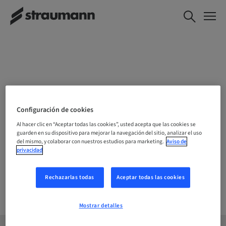
ELIJE TU UBICACIÓN
Configuración de cookies
Al hacer clic en “Aceptar todas las cookies”, usted acepta que las cookies se
guarden en su dispositivo para mejorar la navegación del sitio, analizar el uso
del mismo, y colaborar con nuestros estudios para marketing.
Aviso de
Empresa
privacidad
Rechazarlas todas
Aceptar todas las cookies
Mostrar detalles