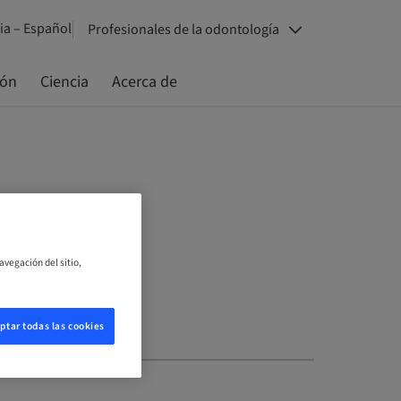
a – Español
Profesionales de la odontología
ión
Ciencia
Acerca de
avegación del sitio,
ptar todas las cookies