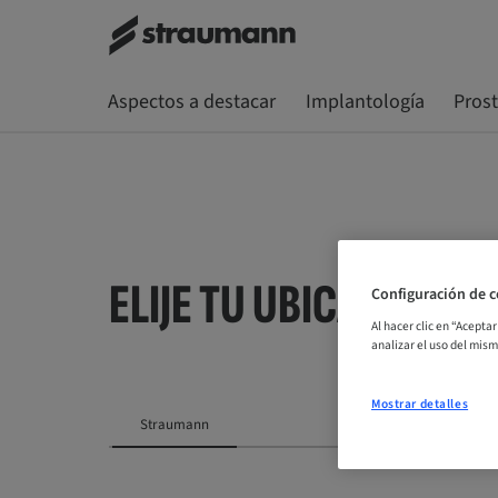
Aspectos a destacar
Implantología
Pros
ELIJE TU UBICACIÓN
Configuración de c
Al hacer clic en “Acepta
analizar el uso del mis
Mostrar detalles
Straumann