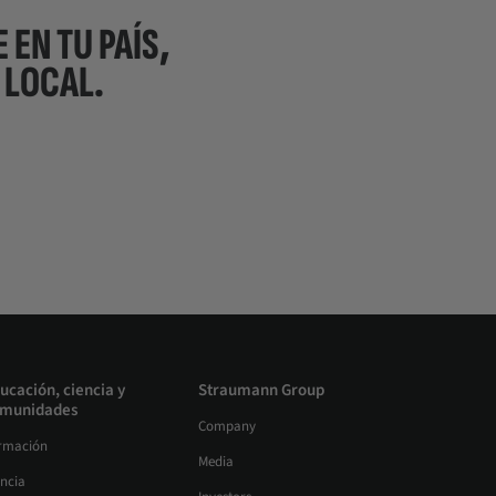
 EN TU PAÍS,
 LOCAL.
ucación, ciencia y
Straumann Group
munidades
Company
rmación
Media
encia