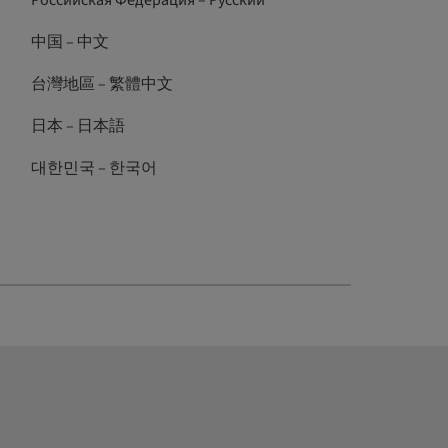
Российская Федерация – Русский
中国 – 中文
台灣地區 – 繁體中文
日本 – 日本語
대한민국 – 한국어