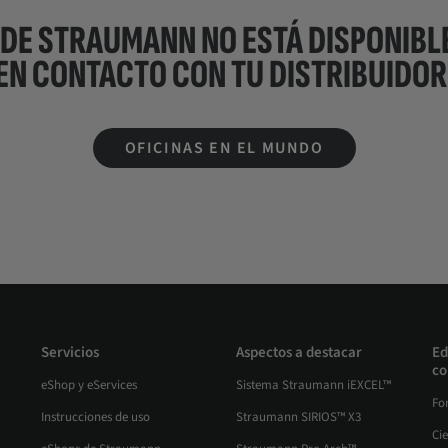
 DE STRAUMANN NO ESTÁ DISPONIBLE
EN CONTACTO CON TU
DISTRIBUIDOR
OFICINAS EN EL MUNDO
Servicios
Aspectos a destacar
Ed
co
eShop y eServices
Sistema Straumann iEXCEL™
Fo
Instrucciones de uso
Straumann SIRIOS™ X3
Ci