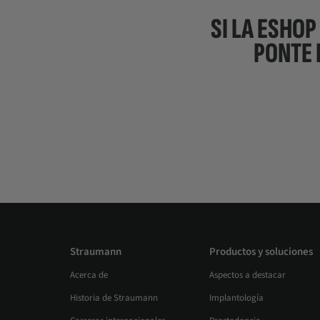
SI LA ESHOP
PONTE 
Straumann
Productos y soluciones
Acerca de
Aspectos a destacar
Historia de Straumann
Implantología