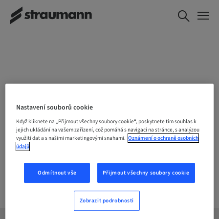
ZVOLTE SVOU LOALITU
Nastavení souborů cookie
Když kliknete na „Přijmout všechny soubory cookie“, poskytnete tím souhlas k
jejich ukládání na vašem zařízení, což pomáhá s navigací na stránce, s analýzou
využití dat a s našimi marketingovými snahami.
Oznámení o ochraně osobních
Společnost
údajů
Odmítnout vše
Přijmout všechny soubory cookie
Zobrazit podrobnosti