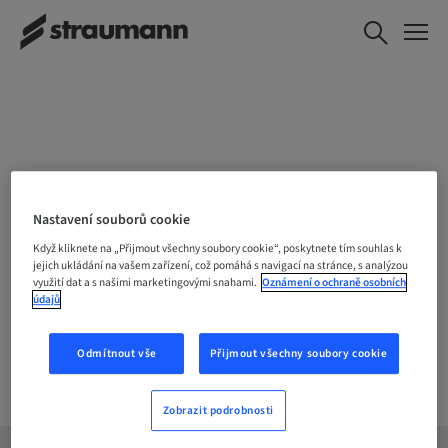
ZVOLTE SVOU LOALITU
Nastavení souborů cookie
Když kliknete na „Přijmout všechny soubory cookie“, poskytnete tím souhlas k
jejich ukládání na vašem zařízení, což pomáhá s navigací na stránce, s analýzou
využití dat a s našimi marketingovými snahami.
Oznámení o ochraně osobních
Společnost
údajů
Odmítnout vše
Přijmout všechny soubory cookie
Zobrazit podrobnosti