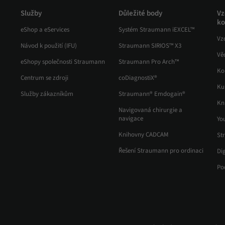
Služby
Důležité body
Vz
ko
eShop a eServices
Systém Straumann iEXCEL™
Vz
Návod k použití (IFU)
Straumann SIRIOS™ X3
Vě
eShopy společnosti Straumann
Straumann Pro Arch™
Ko
Centrum se zdroji
coDiagnostiX®
Ku
Služby zákazníkům
Straumann® Emdogain®
Kn
Navigovaná chirurgie a
navigace
Yo
Knihovny CADCAM
St
Řešení Straumann pro ordinaci
Di
Po