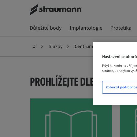
Důležité body
Implantologie
Protetika
Služby
Centrum se zdroji
Nastavení souborů
Když kliknete na „Přijm
stránce, s analýzou vyu
PROHLÍŽEJTE DLE
KATEGORI
Zobrazit podrobnos