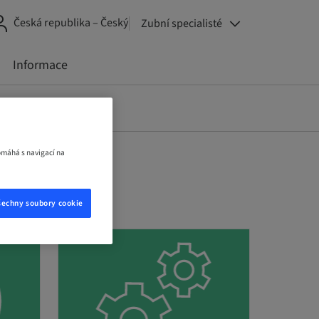
Česká republika – Český
Zubní specialisté
Informace
omáhá s navigací na
šechny soubory cookie