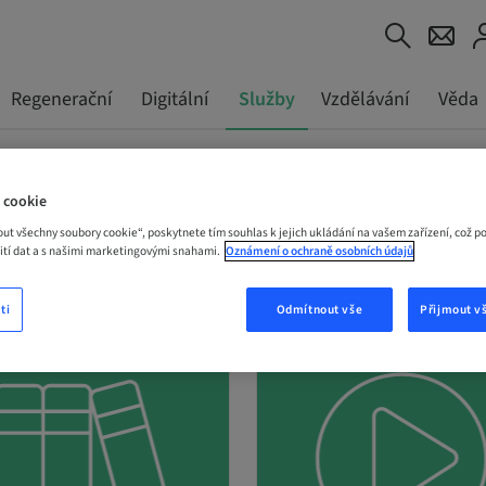
Regenerační
Digitální
Služby
Vzdělávání
Věda
 cookie
out všechny soubory cookie“, poskytnete tím souhlas k jejich ukládání na vašem zařízení, což p
žití dat a s našimi marketingovými snahami.
Oznámení o ochraně osobních údajů
E
ti
Odmítnout vše
Přijmout v