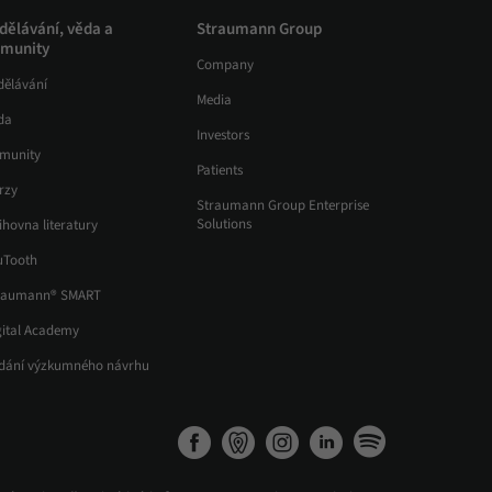
dělávání, věda a
Straumann Group
munity
Company
dělávání
Media
da
Investors
munity
Patients
rzy
Straumann Group Enterprise
Solutions
ihovna literatury
uTooth
raumann® SMART
gital Academy
dání výzkumného návrhu