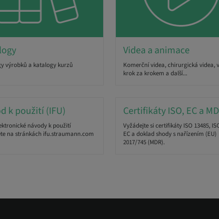
logy
Videa a animace
y výrobků a katalogy kurzů
Komerční videa, chirurgická videa, 
krok za krokem a další...
d k použití (IFU)
Certifikáty ISO, EC a M
ektronické návody k použití
Vyžádejte si certifikáty ISO 13485, IS
te na stránkách ifu.straumann.com
EC a doklad shody s nařízením (EU)
2017/745 (MDR).