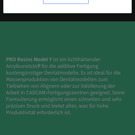
PRO Resins Model Y
ist ein lichthärtender
Acrylkunststoff für die additive Fertigung
kostengünstiger Dentalmodelle. Es ist ideal für die
Massenproduktion von Dentalmodellen zum
Tiefziehen von Alignern oder zur Validierung der
Arbeit in CADCAM-Fertigungszentren geeignet. Seine
Formulierung ermöglicht einen schnellen und sehr
präzisen Druck und bietet alles, was für hohe
Produktivität erforderlich ist.