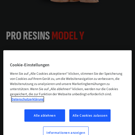
PRO RESINS
MODEL Y
Das letzte fehlende Stück für die
Massenproduktion von Modellen
Cookie-Einstellungen
ist da.
Wenn Sie auf „Alle Cookies akzeptieren“ klicken, stimmen Sie der Speicherung
von Cookies auf Ihrem Gerät zu, um die Websitenavigation zu verbessern, die
Websitenutzung zu analysieren und unsere Marketingbemühungen zu
unterstützen. Wenn Sie auf „Alle ablehnen“ klicken, werden nur die Cookies
JETZT KAUFEN
gespeichert, die zur Funktion der Webseite unbedingt erforderlich sind.
Datenschutzerklärung
ZURÜCK ZUR STARTSEITE VON PRO
Alle ablehnen
Alle Cookies zulassen
RESINS
Informationen anzeigen