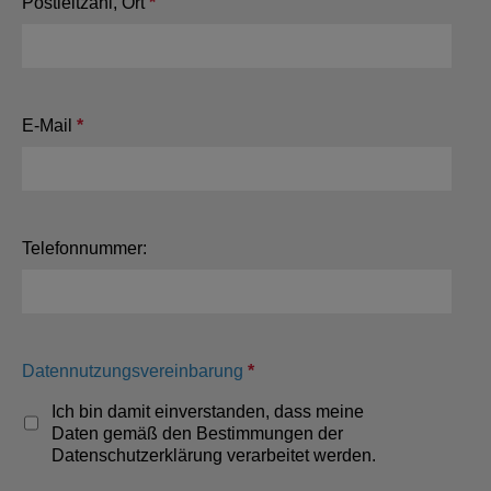
Postleitzahl, Ort
*
This question is required.
E-Mail
*
This question is required.
Telefonnummer:
Datennutzungsvereinbarung
*
This question is required.
Ich bin damit einverstanden, dass meine
Daten gemäß den Bestimmungen der
Datenschutzerklärung verarbeitet werden.