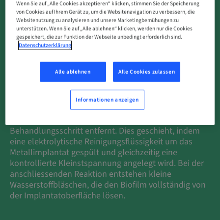
Wenn Sie auf „Alle Cookies akzeptieren“ klicken, stimmen Sie der Speicherung
schafft optimale Voraussetzungen für eine
von Cookies auf Ihrem Gerät zu, um die Websitenavigation zu verbessern, die
1,2,3,4,5
Reosseointegration der gereinigten Implantate.
Websitenutzung zu analysieren und unsere Marketingbemühungen zu
unterstützen. Wenn Sie auf „Alle ablehnen“ klicken, werden nur die Cookies
gespeichert, die zur Funktion der Webseite unbedingt erforderlich sind.
Datenschutzerklärung
Das neuartige, auf Elektrolyse basierende
GalvoSurge® Verfahren zur Reinigung und
Alle ablehnen
Alle Cookies zulassen
Dekontamination betroffener Dentalimplantate,
revolutioniert die Periimplantitistherapie. Der Biofilm,
eine der Hauptursachen für die Entzündungsreaktion
Informationen anzeigen
im periimplantären Gewebe, sowie alle anhaftenden
Mikroorganismen werden zuverlässig in nur einem
Behandlungsschritt entfernt. Dies geschieht, indem
eine elektrolytische Reinigungsflüssigkeit um das
Metallimplantat gespült und gleichzeitig eine
kontrollierte Kleinstspannung angelegt wird. Bei der
anschliessenden Reaktion entstehen kleine
Wasserstoffbläschen, die den Biofilm vollständig von
der Implantatoberfläche lösen.