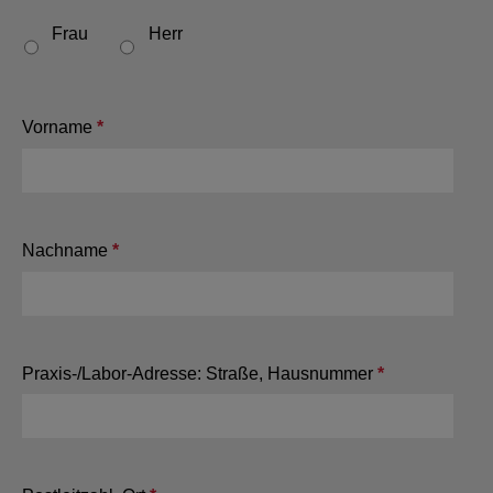
Frau
Herr
Vorname
*
This question is required.
Nachname
*
This question is required.
Praxis-/Labor-Adresse: Straße, Hausnummer
*
This
question
is
required.