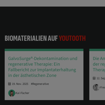
BIOMATERIALIEN AUF
YOUTOOTH
GalvoSurge®-Dekontamination und
Die A
regenerative Therapie: Ein
der re
Fallbericht zur Implantaterhaltung
Thera
in der ästhetischen Zone
12. Se
19. Nov. 2025
#Regenerative
Fre
Kai Fischer