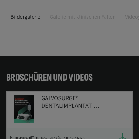
Bildergalerie
Galerie mit klinischen Fällen
Video
BROSCHÜREN UND VIDEOS
GALVOSURGE®
DENTALIMPLANTAT-
REINIGUNGSSYSTEM
Downloa
DE490871
16. Nov. 2023
PDF
,
982.6 KB