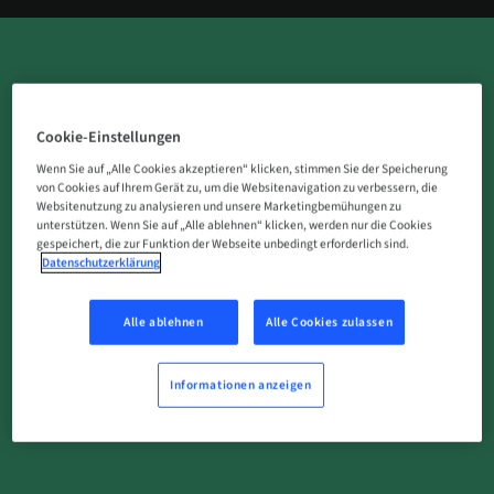
Cookie-Einstellungen
Der perfekte Allrounder für eine erfolgreiche
Wenn Sie auf „Alle Cookies akzeptieren“ klicken, stimmen Sie der Speicherung
Knochen- und Geweberegeneration.
von Cookies auf Ihrem Gerät zu, um die Websitenavigation zu verbessern, die
Websitenutzung zu analysieren und unsere Marketingbemühungen zu
unterstützen. Wenn Sie auf „Alle ablehnen“ klicken, werden nur die Cookies
Straumann® XenoGraft:
gespeichert, die zur Funktion der Webseite unbedingt erforderlich sind.
Datenschutzerklärung
Einfache Handhabung
Langzeitvolumenstabilität
Alle ablehnen
Alle Cookies zulassen
Erfolgreiche Anwendung in mehr als 500.000 Fällen
weltweit
Informationen anzeigen