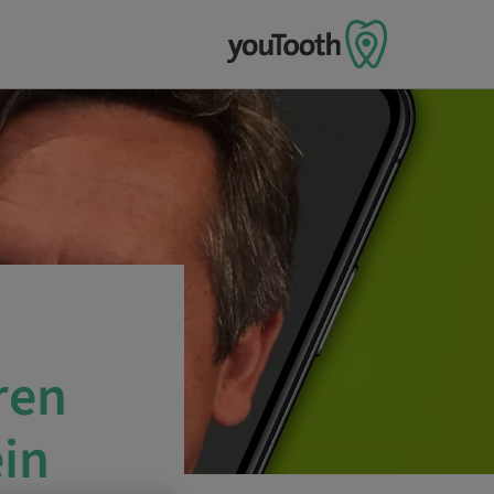
ren
in