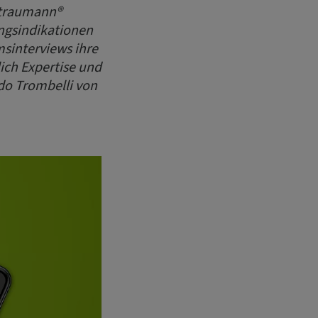
Straumann®
ngsindikationen
msinterviews ihre
ch Expertise und
rdo Trombelli von