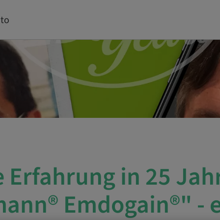
to
 Erfahrung in 25 Jah
ann® Emdogain®" - e