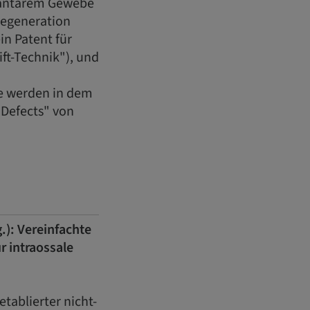
plantärem Gewebe
Regeneration
in Patent für
ft-Technik"), und
e werden in dem
 Defects" von
.): Vereinfachte
r intraossale
etablierter nicht-