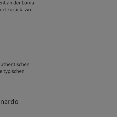
zent an der Loma-
sort zurück, wo
 authentischen
re typischen
onardo