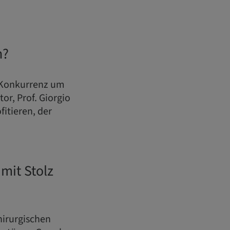
n?
l Konkurrenz um
or, Prof. Giorgio
itieren, der
 mit Stolz
hirurgischen