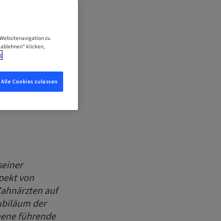
nardo
 Websitenavigation zu
 ablehnen“ klicken,
g
Alle Cookies zulassen
seiner
pekt von
Zahnärzten auf
Jubiläum der
hene führende