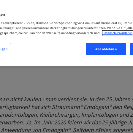
iew mit Prof. Dr. Leo
gen
lli
ies akzeptieren“ klicken, stimmen Sie der Speicherung von Cookies auf Ihrem Gerät zu, um die
enutzung zu analysieren und unsere Marketingbemühungen zu unterstützen. Wenn Sie auf „Alle
gespeichert, die zur Funktion der Webseite unbedingt erforderlich sind.
Datenschutzerklärun
eigen
Alle ablehnen
rdo Trombelli
an nicht kaufen - man verdient sie. In den 25 Jahren 
erfügbarkeit hat sich Straumann® Emdogain® den Res
arodontologen, Kieferchirurgen, Implantologen und 
erworben. Ja, im Jahr 2020 feiern wir das 25-jährige 
en Anwendung von Emdogain®. Seitdem zählen angese