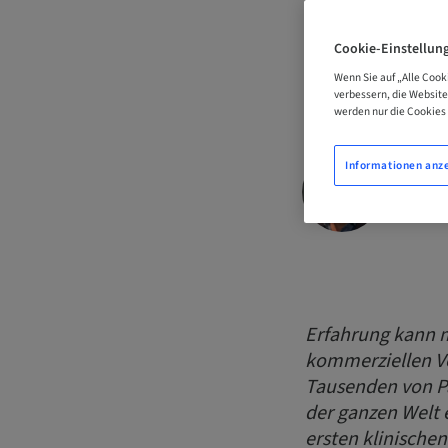
Interv
Cookie-Einstellun
Trombe
Wenn Sie auf „Alle Cook
verbessern, die Websit
werden nur die Cookies 
Informationen anz
Leona
Erfahrung kann m
kommerziellen V
Tausenden von P
der ganzen Welt 
ersten klinisch