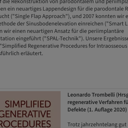
auf die Rekonstruktion von parodontalem und periim
ben ein neuartiges Lappendesign für die parodontale 
ucht ("Single Flap Approach"), und 2007 konnten wir e
Methode der Sinusbodenelevation einreichen ("Smart Li
 wir einen neuartigen Ansatz für die periimplantäre
tion eingeführt ("SPAL-Technik"). Unsere Ergebniss
Simplified Regenerative Procedures for Intraosseous
ührlich erläutert.
Leonardo Trombelli (Hrsg
regenerative Verfahren fü
Defekte (1. Auflage 2020)
Trotz jahrzehntelang gut 