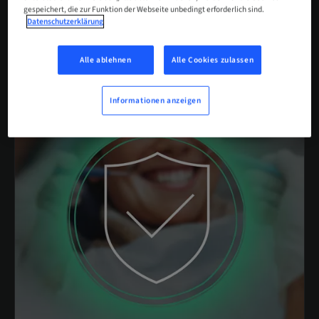
gespeichert, die zur Funktion der Webseite unbedingt erforderlich sind.
ENTDECKEN SIE
MEHRWERTE
, DIE IN IHREM
Datenschutzerklärung
PRAXISALLTAG SPÜRBAR SIND
Alle ablehnen
Alle Cookies zulassen
Informationen anzeigen