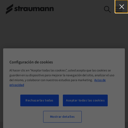
ELIJE TU UBICACIÓN
Configuración de cookies
Al hacer clic en “Aceptar todas las cookies”, usted acepta que las cookies se
guarden en su dispositivo para mejorar la navegación del sitio, analizar el uso
del mismo, y colaborar con nuestros estudios para marketing.
Aviso de
Empresa
privacidad
Rechazarlas todas
Aceptar todas las cookies
Mostrar detalles