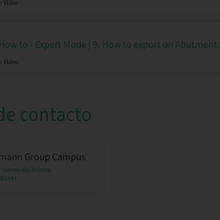
:
Video
 How to - Expert Mode | 9. How to export on Abutment 
:
Video
de contacto
umann Group Campus
 correo electrónico
501444