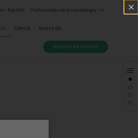
a – Español
Profesionales de la odontología
ión
Ciencia
Acerca de
RESERVAR AHORA
Visión general
Descripción
Sesiones
Persona de contacto