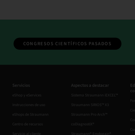
CONGRESOS CIENTÍFICOS PASADOS
Servicios
Aspectos a destacar
Ed
co
eShop y eServices
Sistema Straumann iEXCEL™
Fo
Instrucciones de uso
Straumann SIRIOS™ X3
Ci
eShops de Straumann
Straumann Pro Arch™
Co
Centro de recursos
coDiagnostiX®
Cu
Servicio al cliente
Straumann® Emdogain®