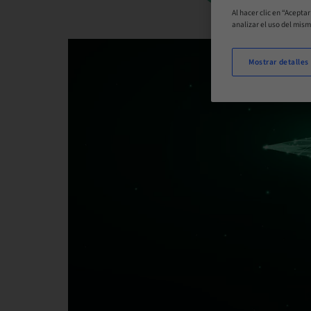
Al hacer clic en “Acepta
analizar el uso del mis
Mostrar detalles