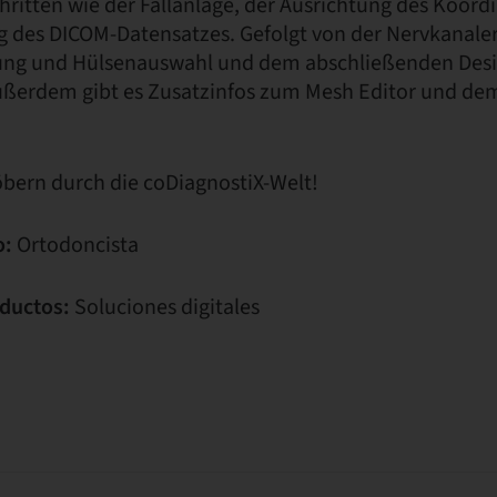
hritten wie der Fallanlage, der Ausrichtung des Koor
 des DICOM-Datensatzes. Gefolgt von der Nervkanale
ung und Hülsenauswahl und dem abschließenden Desi
ußerdem gibt es Zusatzinfos zum Mesh Editor und d
öbern durch die coDiagnostiX-Welt!
o:
Ortodoncista
ductos:
Soluciones digitales