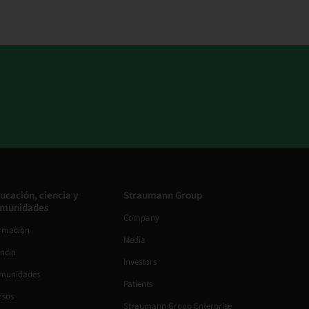
ucación, ciencia y
Straumann Group
munidades
Company
rmación
Media
encia
Investors
munidades
Patients
rsos
Straumann Group Enterprise