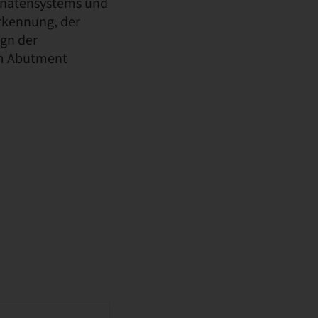
dinatensystems und
rkennung, der
gn der
em Abutment