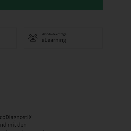
Método de entrega
eLearning
 coDiagnostiX
end mit den