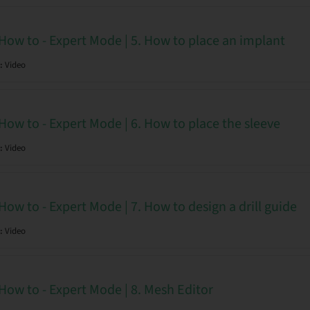
 How to - Expert Mode | 5. How to place an implant
:
Video
How to - Expert Mode | 6. How to place the sleeve
:
Video
How to - Expert Mode | 7. How to design a drill guide
:
Video
How to - Expert Mode | 8. Mesh Editor