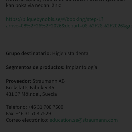
kan boka via nedan länk:
https://bliquebynobis.se/#/booking/step-1?
arrive=08%2F26%2F2026&depart=08%2F28%2F2026&gr
Grupo destinatario:
Higienista dental
Segmentos de productos:
Implantología
Proveedor:
Straumann AB
Krokslätts Fabriker 45
431 37 Mölndal, Suecia
Teléfono: +46 31 708 7500
Fax: +46 31 708 7529
Correo electrónico:
education.se@straumann.com