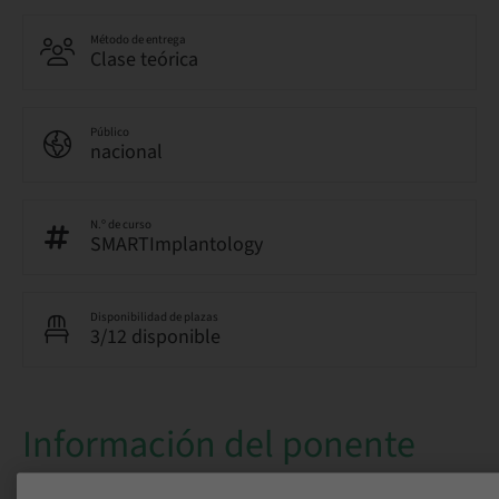
Método de entrega
Clase teórica
Público
nacional
N.º de curso
SMARTImplantology
Disponibilidad de plazas
3/12 disponible
Información del ponente