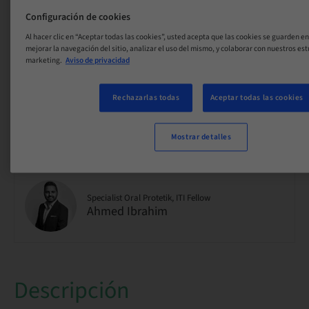
Configuración de cookies
Specialist Käkkirurgi, ITI Fellow
Al hacer clic en “Aceptar todas las cookies”, usted acepta que las cookies se guarden en
Elias Messo
mejorar la navegación del sitio, analizar el uso del mismo, y colaborar con nuestros es
marketing.
Aviso de privacidad
Rechazarlas todas
Aceptar todas las cookies
Operationstandsköterska
Carita Järnhäll
Mostrar detalles
Specialist Oral Protetik, ITI Fellow
Ahmed Ibrahim
Descripción