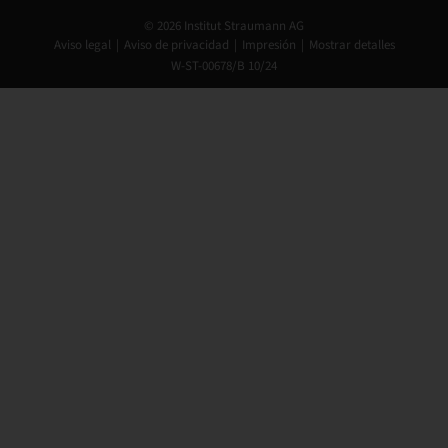
© 2026 Institut Straumann AG
Aviso legal
Aviso de privacidad
Impresión
Mostrar detalles
W-ST-00678/B 10/24