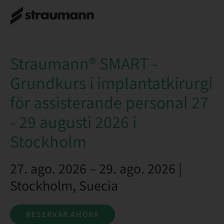
Straumann® SMART - Grundkurs i
RESE
implantatkirurgi för assisterande personal
27 - 29 augusti 2026 i Stockholm
Straumann® SMART -
Grundkurs i implantatkirurgi
för assisterande personal 27
- 29 augusti 2026 i
Stockholm
27. ago. 2026 – 29. ago. 2026 |
Stockholm, Suecia
RESERVAR AHORA