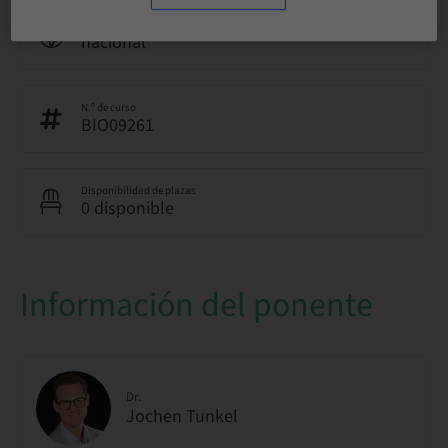
Público
nacional
N.º de curso
BIO09261
Disponibilidad de plazas
0 disponible
Información del ponente
Dr.
Jochen Tunkel