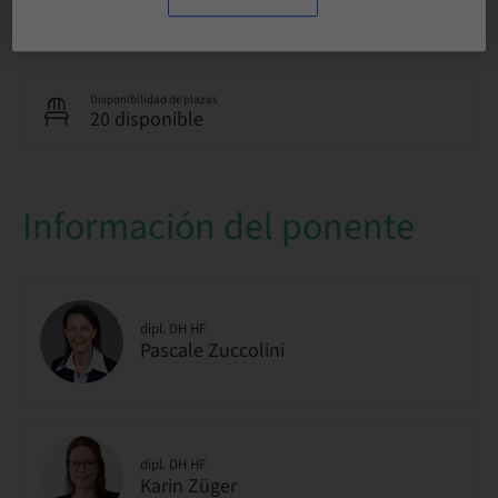
Público
nacional
Disponibilidad de plazas
20 disponible
Información del ponente
dipl. DH HF
Pascale Zuccolini
dipl. DH HF
Karin Züger