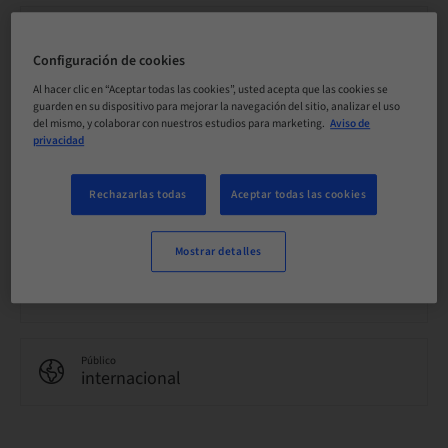
Precio por participante (se aplican impuestos locales)
CHF 3200.00
Configuración de cookies
Al hacer clic en “Aceptar todas las cookies”, usted acepta que las cookies se
guarden en su dispositivo para mejorar la navegación del sitio, analizar el uso
Idioma
del mismo, y colaborar con nuestros estudios para marketing.
Aviso de
Inglés
privacidad
Rechazarlas todas
Aceptar todas las cookies
Puntos
0.00 Puntos
Mostrar detalles
Método de entrega
Clase teórica
Público
internacional