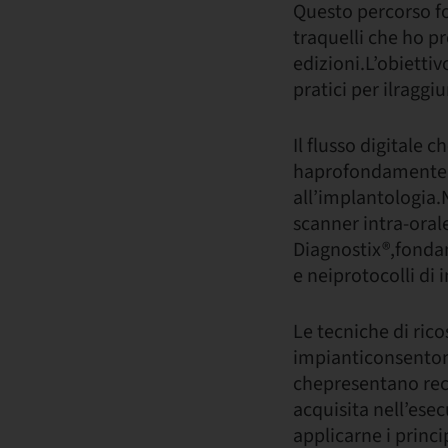
Questo percorso f
traquelli che ho p
edizioni.L’obiettivo
pratici per ilragg
Il flusso digitale 
haprofondamente m
all’implantologia.N
scanner intra-orale
Diagnostix®,fondam
e neiprotocolli di
Le tecniche di rico
impianticonsentono
chepresentano rece
acquisita nell’ese
applicarne i princi