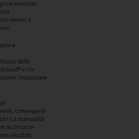
giore successo
enti
stri teorici e
are:
ativi e
ilizzo dello
lecloud® e Co-
cazione implantare
gli
ienti, come quelli
ntari.La manualità
e alclinico di
ne irisultati