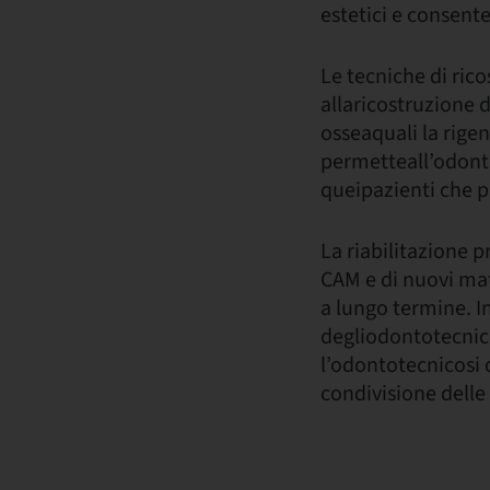
estetici e consente
Le tecniche di rico
allaricostruzione de
osseaquali la rigen
permetteall’odontoi
queipazienti che p
La riabilitazione p
CAM e di nuovi mat
a lungo termine. I
degliodontotecnici,
l’odontotecnicosi 
condivisione delle 