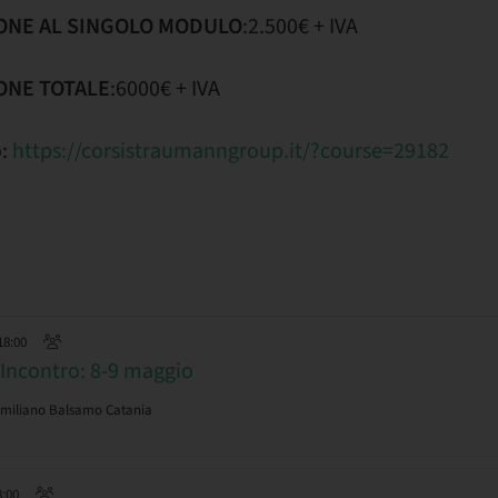
IONE AL SINGOLO MODULO
:2.500€ + IVA
IONE TOTALE
:6000€ + IVA
o:
https://corsistraumanngroup.it/?course=29182
18:00
Incontro: 8-9 maggio
imiliano Balsamo Catania
8:00