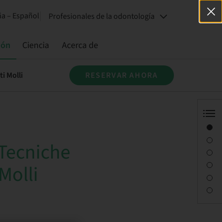
a – Español
Profesionales de la odontología
ión
Ciencia
Acerca de
i Molli
RESERVAR AHORA
Visión general
Descripción
 Tecniche
Sesiones
Desplazamiento y lugares
Molli
Persona de contacto
Descargas