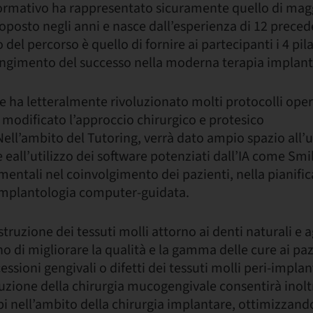
ormativo ha rappresentato sicuramente quello di mag
roposto negli anni e nasce dall’esperienza di 12 preced
 del percorso è quello di fornire ai partecipanti i 4 pila
iungimento del successo nella moderna terapia implant
che ha letteralmente rivoluzionato molti protocolli oper
odificato l’approccio chirurgico e protesico
ell’ambito del Tutoring, verrà dato ampio spazio all’ut
 eall’utilizzo dei software potenziati dall’IA come Smi
entali nel coinvolgimento dei pazienti, nella pianifi
 implantologia computer-guidata.
struzione dei tessuti molli attorno ai denti naturali e a
 di migliorare la qualità e la gamma delle cure ai paz
ssioni gengivali o difetti dei tessuti molli peri-impla
cuzione della chirurgia mucogengivale consentirà inoltr
pi nell’ambito della chirurgia implantare, ottimizzando