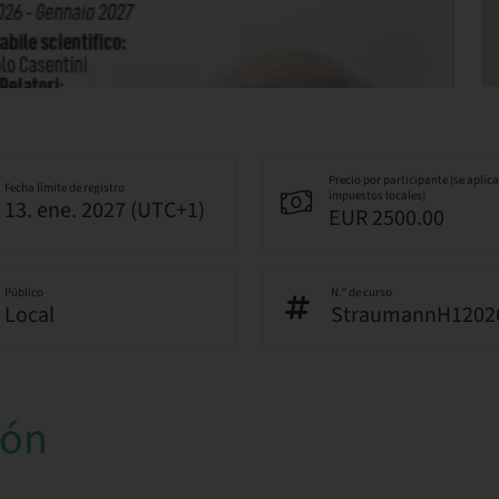
Precio por participante (se aplic
Fecha límite de registro
impuestos locales)
13. ene. 2027 (UTC+1)
EUR 2500.00
Público
N.º de curso
Local
StraumannH1202
ión