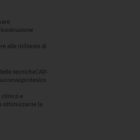
vare
 ricostruzione
e alle richieste di
o delle tecnicheCAD-
 successoprotesico
 clinico e
ò ottimizzarne la