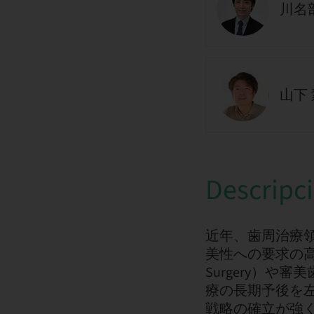
川名部
山下 
Descripc
近年、歯周治療
美性への要求の高まりを
Surgery）
療の長期予後を
戦略の確立が強