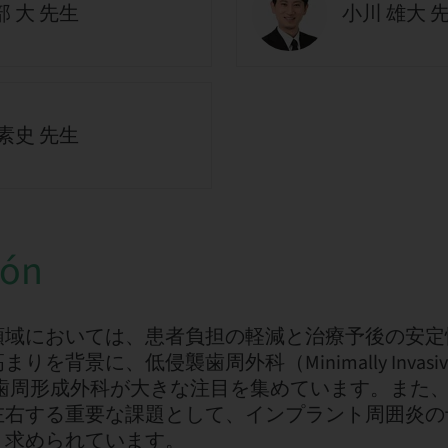
 大 先生
小川 雄大 
素史 先生
ión
領域においては、患者負担の軽減と治療予後の安定
背景に、低侵襲歯周外科（Minimally Invasive Pe
や審美歯周形成外科が大きな注目を集めています。また
左右する重要な課題として、インプラント周囲炎の
く求められています。