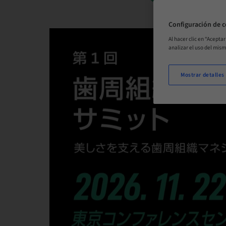
Configuración de c
Al hacer clic en “Acepta
analizar el uso del mis
Mostrar detalles