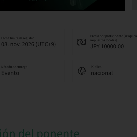
Precio por participante (se aplic
Fecha límite de registro
impuestos locales)
08. nov. 2026 (UTC+9)
JPY 10000.00
Método de entrega
Público
Evento
nacional
ión del ponente