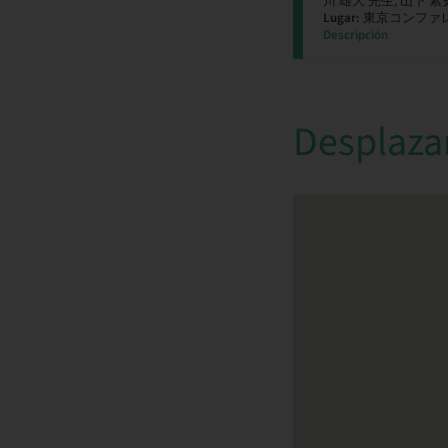
川 雄大 先生, 山下 素
Lugar:
東京コンファ
Descripción
Desplaza