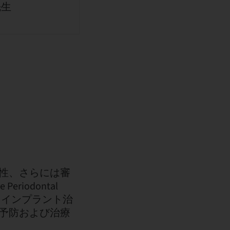
先生
性、さらには審
riodontal
、インプラント治
予防および治療