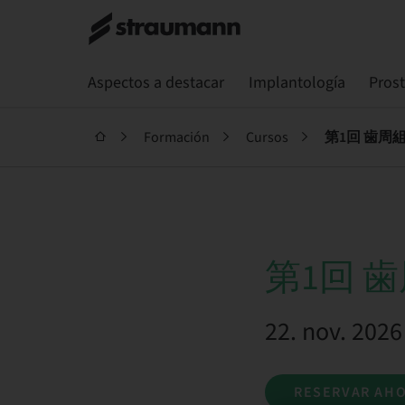
Aspectos a destacar
Implantología
Pros
Formación
Cursos
第1回 歯周
第1回 
22. nov. 202
RESERVAR AH