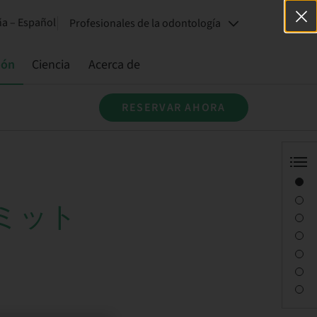
a – Español
Profesionales de la odontología
ión
Ciencia
Acerca de
RESERVAR AHORA
Visión general
Información del ponente
ミット
Descripción
Sesiones
Desplazamiento y lugares
Persona de contacto
Descargas