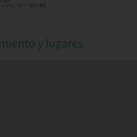
史 先生
レンスセンター・品川 港区
miento y lugares