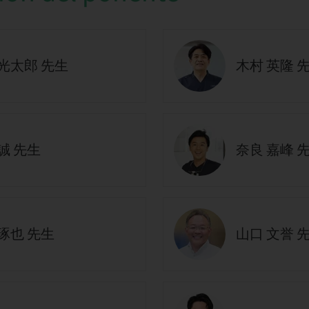
 光太郎 先生
木村 英隆 
誠 先生
奈良 嘉峰 
琢也 先生
山口 文誉 