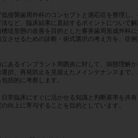
ず低侵襲歯周外科のコンセプトと適応症を整理し、
方法など、臨床結果に直結するポイントについて解
歯槽堤形態の改善を目的とした審美歯周形成外科に
両立させるための診断・術式選択の考え方を、症例
向にあるインプラント周囲炎に対して、病態理解か
の選択、再発防止を見据えたメインテナンスまで、
ら包括的に考察します。
、日常臨床にすぐに活かせる知識と判断基準を共有
質の向上に寄与することを目的としています。