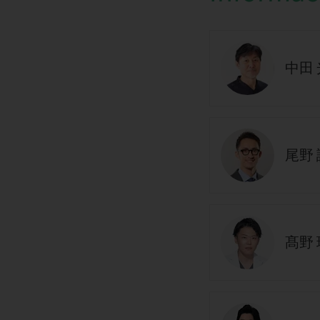
中田
尾野 
髙野 