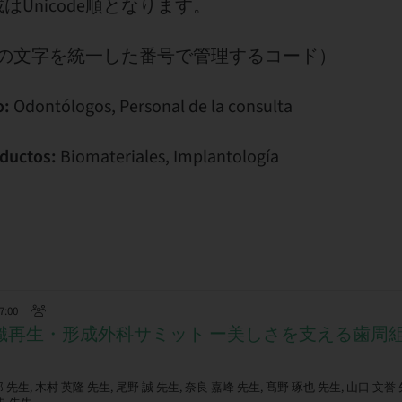
Unicode順となります。
：全ての文字を統一した番号で管理するコード）
o:
Odontólogos, Personal de la consulta
ductos:
Biomateriales, Implantología
17:00
組織再生・形成外科サミット ー美しさを支える歯周
先生, 木村 英隆 先生, 尾野 誠 先生, 奈良 嘉峰 先生, 髙野 琢也 先生, 山口 文誉 