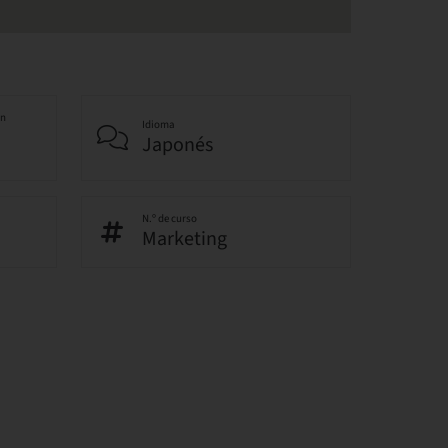
an
Idioma
Japonés
N.º de curso
Marketing