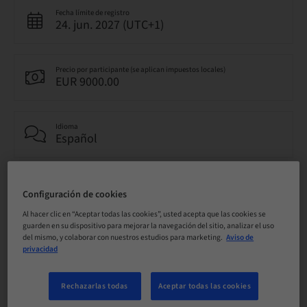
Fecha límite de registro
24. jun. 2027 (UTC+1)
Precio por participante (se aplican impuestos locales)
EUR 9000.00
Idioma
Español
Puntos
0.00 Puntos
Configuración de cookies
Al hacer clic en “Aceptar todas las cookies”, usted acepta que las cookies se
guarden en su dispositivo para mejorar la navegación del sitio, analizar el uso
del mismo, y colaborar con nuestros estudios para marketing.
Aviso de
Método de entrega
privacidad
Clase teórica
Rechazarlas todas
Aceptar todas las cookies
Público