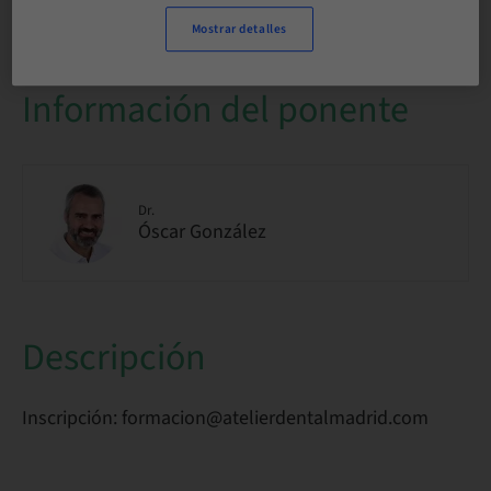
nacional
Mostrar detalles
Información del ponente
Dr.
Óscar González
Descripción
Inscripción: formacion@atelierdentalmadrid.com