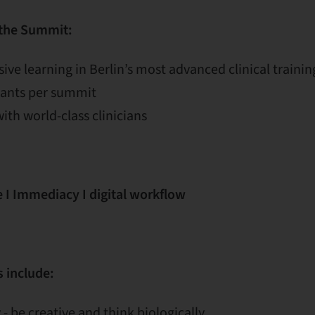
 the Summit:
ive learning in Berlin’s most advanced clinical train
ipants per summit
with world-class clinicians
 I Immediacy I digital workflow
 include:
 - be creative and think biologically