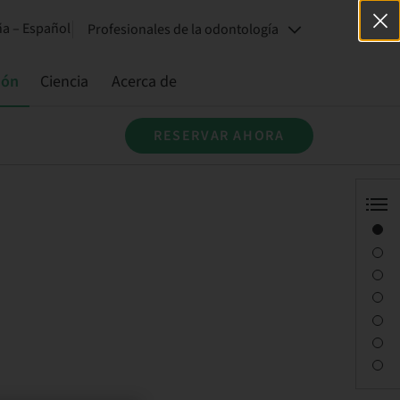
a – Español
Profesionales de la odontología
ión
Ciencia
Acerca de
RESERVAR AHORA
Visión general
Información del ponente
Descripción
Sesiones
Desplazamiento y lugares
Persona de contacto
Descargas