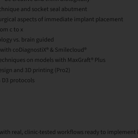
echnique and socket seal abutment
surgical aspects of immediate implant placement
rom c to x
logy vs. brain guided
g with coDiagnostiX® & Smilecloud®
chniques on models with MaxGraft® Plus
esign and 3D printing (Pro2)
 D3 protocols
 with real, clinic-tested workflows ready to implement 