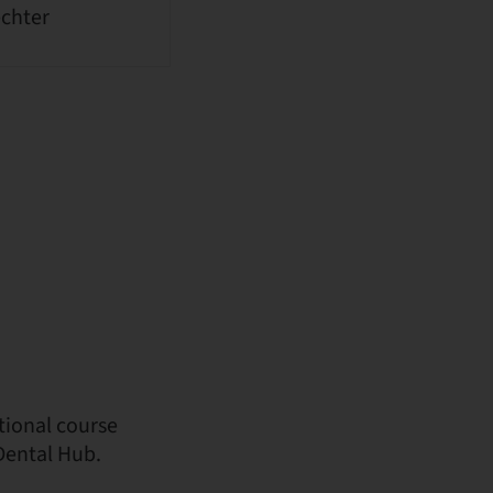
echter
ational course
Dental Hub.