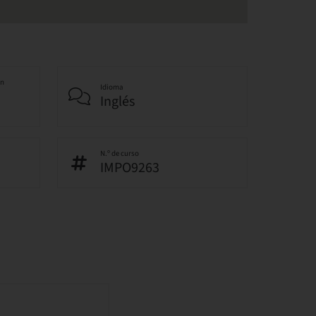
an
Idioma
Inglés
N.º de curso
IMPO9263