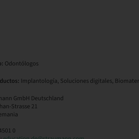
o:
Odontólogos
ductos:
Implantología, Soluciones digitales, Biomater
mann GmbH Deutschland
han-Strasse 21
lemania
4501 0
o:
education.de@straumann.com