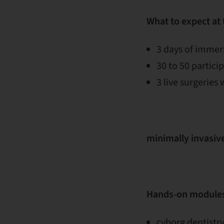
What to expect at
3 days of immers
30 to 50 partic
3 live surgeries 
minimally invasive
Hands-on modules
cyborg dentistry