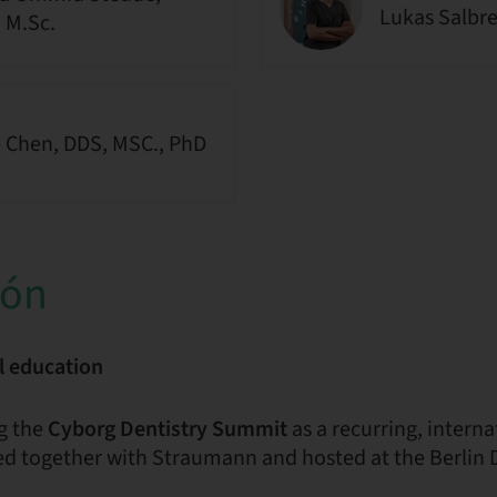
Lukas Salbr
, M.Sc.
 Chen, DDS, MSC., PhD
ión
l education
g the
Cyborg Dentistry Summit
as a recurring, intern
d together with Straumann and hosted at the Berlin 