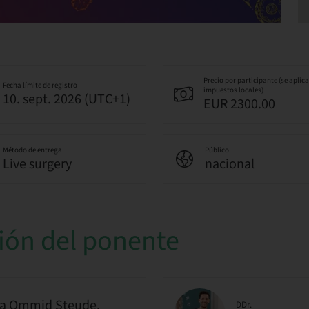
Precio por participante (se aplic
Fecha límite de registro
impuestos locales)
10. sept. 2026 (UTC+1)
EUR 2300.00
Método de entrega
Público
Live surgery
nacional
ión del ponente
a Ommid Steude,
DDr.