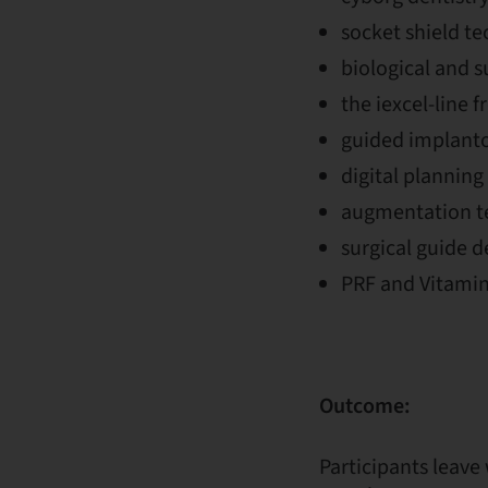
socket shield t
biological and 
the iexcel-line f
guided implanto
digital plannin
augmentation te
surgical guide d
PRF and Vitamin
Outcome:
Participants leave