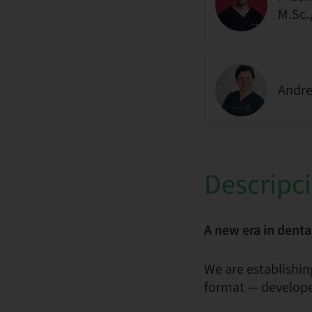
M.Sc.
Andre
Descripc
A new era in denta
We are establishin
format — develope