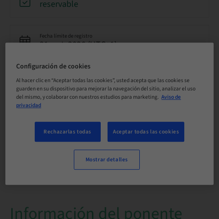
reservable
Fecha límite de registro
21. oct. 2026 (UTC+1)
Configuración de cookies
Idioma
Al hacer clic en “Aceptar todas las cookies”, usted acepta que las cookies se
Inglés
guarden en su dispositivo para mejorar la navegación del sitio, analizar el uso
del mismo, y colaborar con nuestros estudios para marketing.
Aviso de
privacidad
Puntos
0.00 Puntos
Rechazarlas todas
Aceptar todas las cookies
Público
Mostrar detalles
nacional
Información del ponente