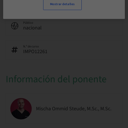
In-patient Surgery
Mostrar detalles
Público
nacional
N.º de curso
IMPO12261
Información del ponente
Mischa Ommid Steude, M.Sc., M.Sc.