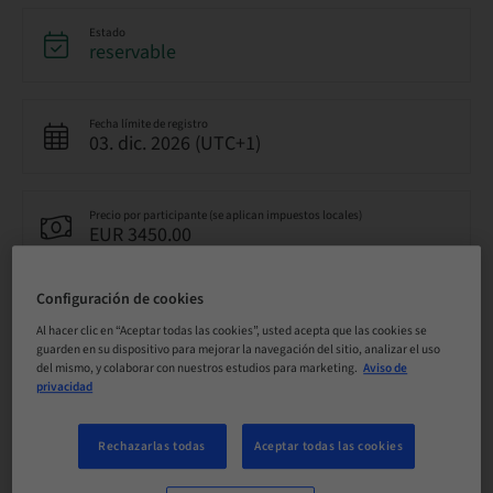
Estado
reservable
Fecha límite de registro
03. dic. 2026 (UTC+1)
Precio por participante (se aplican impuestos locales)
EUR 3450.00
Configuración de cookies
Idioma
Alemán
Al hacer clic en “Aceptar todas las cookies”, usted acepta que las cookies se
guarden en su dispositivo para mejorar la navegación del sitio, analizar el uso
del mismo, y colaborar con nuestros estudios para marketing.
Aviso de
privacidad
Puntos
25.00 Puntos
Rechazarlas todas
Aceptar todas las cookies
Método de entrega