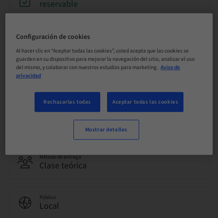
reservable
Fecha límite de registro
Configuración de cookies
28. nov. 2026 (UTC+1)
Al hacer clic en “Aceptar todas las cookies”, usted acepta que las cookies se
guarden en su dispositivo para mejorar la navegación del sitio, analizar el uso
del mismo, y colaborar con nuestros estudios para marketing.
Aviso de
privacidad
Idioma
Italiano
Rechazarlas todas
Aceptar todas las cookies
Puntos
0.00 Puntos
Mostrar detalles
Método de entrega
Clase teórica
Público
Local