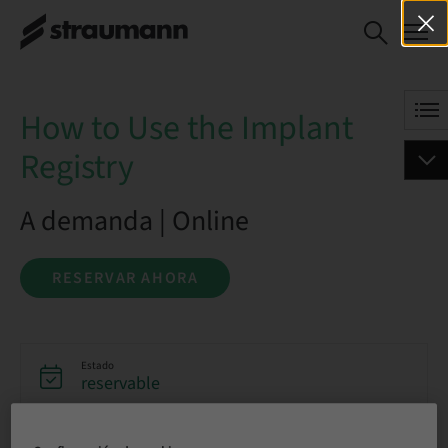
How to Use the Implant
RESERVAR AHORA
Registry
How to Use the Implant
Registry
A demanda | Online
RESERVAR AHORA
Estado
reservable