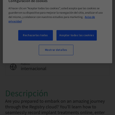
Idioma
Configuración de cookies
Inglés
Al hacer clic en “Aceptar todas las cookies”, usted acepta que las cookies se
guarden en su dispositivo para mejorar la navegación del sitio, analizar el uso
del mismo, y colaborar con nuestros estudios para marketing.
Aviso de
privacidad
Puntos
0.00 Puntos
Rechazarlas todas
Aceptar todas las cookies
Método de entrega
eLearning
Mostrar detalles
Público
internacional
Descripción
Are you prepared to embark on an amazing journey
through the Registry cloud? You'll learn how to
seamlessly record implant treatments online, enter