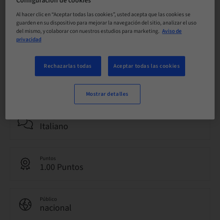
Configuración de cookies
Al hacer clic en “Aceptar todas las cookies”, usted acepta que las cookies se
guarden en su dispositivo para mejorar la navegación del sitio, analizar el uso
del mismo, y colaborar con nuestros estudios para marketing.
Aviso de
Estado
privacidad
reservable
Rechazarlas todas
Aceptar todas las cookies
Fecha límite de registro
05. may. 2040 (UTC+1)
Mostrar detalles
Idioma
Italiano
Puntos
1.00 Puntos
Público
nacional