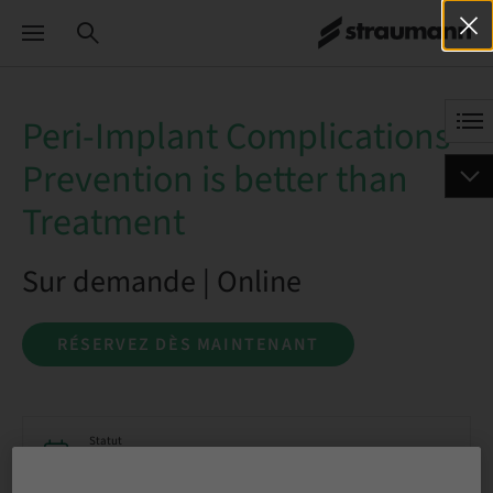
Peri-Implant Complications -
Prevention is better than
Treatment
Sur demande | Online
RÉSERVEZ DÈS MAINTENANT
Statut
Réservation possible