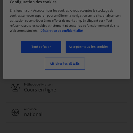
Configuration des cookies
En cliquant sur « Accepter tous les cookies », vous acceptez le stockage de
Date limite d’inscription
27. mars 2030 (UTC+10)
cookies sur votre appareil pour améliorer la navigation sur le site, analyser son
utilisation et contribuer à nos efforts de marketing. En cliquant sur « Tout
refuser », seuls les cookies strictement nécessaires au fonctionnement du site
Web seront stockés.
Déclaration de confidentialité
Langue
Anglais
Tout refuser
Accepter tous les cookies
Points
Afficher les détails
1.50 Points
Méthode de livraison
Cours en ligne
Audience
national