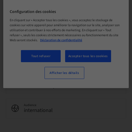
Prix par participant (avec taxes locales en vigueur)
CHF 3200.00
Configuration des cookies
En cliquant sur « Accepter tous les cookies », vous acceptez le stockage de
cookies sur votre appareil pour améliorer la navigation sur le site, analyser son
utilisation et contribuer à nos efforts de marketing. En cliquant sur « Tout
Langue
refuser », seuls les cookies strictement nécessaires au fonctionnement du site
Anglais
Web seront stockés.
Déclaration de confidentialité
Tout refuser
Accepter tous les cookies
Points
0.00 Points
Afficher les détails
Méthode de livraison
Cours théorique en classe
Audience
international