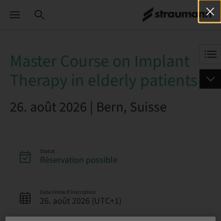
Master Course on Implant
Therapy in elderly patients
26. août 2026 | Bern, Suisse
Statut
Réservation possible
Date limite d’inscription
26. août 2026 (UTC+1)