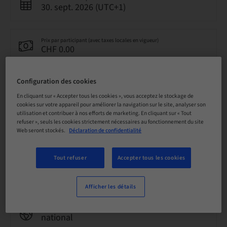
30. sept. 2026 (UTC+1)
Prix par participant (avec taxes locales en vigueur)
CHF 0.00
Configuration des cookies
Langue
Français
En cliquant sur « Accepter tous les cookies », vous acceptez le stockage de
cookies sur votre appareil pour améliorer la navigation sur le site, analyser son
utilisation et contribuer à nos efforts de marketing. En cliquant sur « Tout
refuser », seuls les cookies strictement nécessaires au fonctionnement du site
Points
Web seront stockés.
Déclaration de confidentialité
1.50 Points
Tout refuser
Accepter tous les cookies
Méthode de livraison
Cours théorique en classe
Afficher les détails
Audience
national