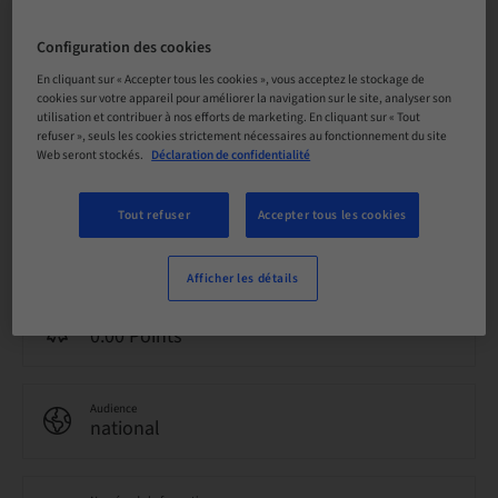
Date limite d’inscription
Configuration des cookies
20. sept. 2026 (UTC+9)
En cliquant sur « Accepter tous les cookies », vous acceptez le stockage de
cookies sur votre appareil pour améliorer la navigation sur le site, analyser son
utilisation et contribuer à nos efforts de marketing. En cliquant sur « Tout
Prix par participant (avec taxes locales en vigueur)
refuser », seuls les cookies strictement nécessaires au fonctionnement du site
JPY 50000.00
Web seront stockés.
Déclaration de confidentialité
Tout refuser
Accepter tous les cookies
Langue
Japonais
Afficher les détails
Points
0.00 Points
Audience
national